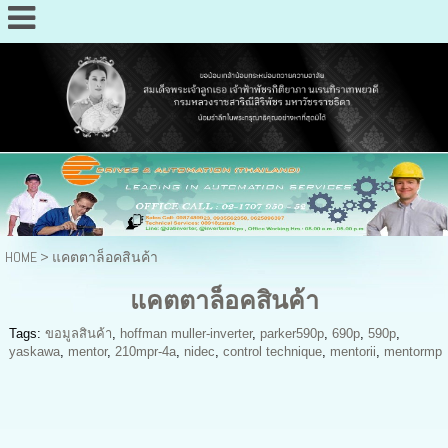
HOME
>
แคตตาล็อคสินค้า
แคตตาล็อคสินค้า
Tags:
ขอมูลสินค้า
,
hoffman muller-inverter
,
parker590p
,
690p
,
590p
,
yaskawa
,
mentor
,
210mpr-4a
,
nidec
,
control technique
,
mentorii
,
mentormp