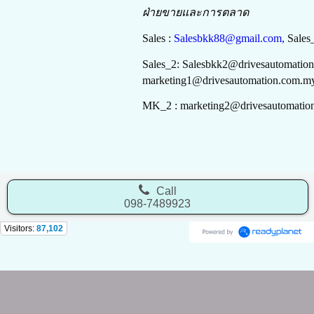
ฝ่ายขายและการตลาด
Sales :
Salesbkk88@gmail.com,
Sales
Sales_2:
Salesbkk
2
@drivesautomatio
marketing
1
@drivesautomation.com.m
MK_2 :
marketing
2
@drivesautomatio
Call
098-7489923
Visitors:
87,102