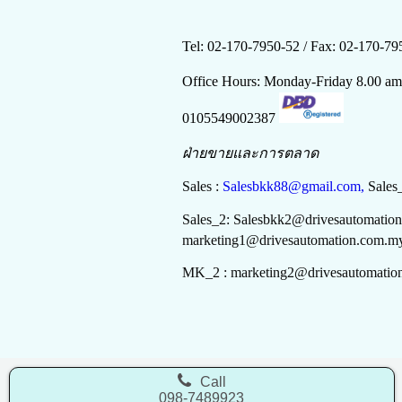
Tel: 02-170-7950-52 /
Fax: 02-170-79
Office Hours: Monday-Friday 8.00 a
0105549002387
ฝ่ายขายและการตลาด
Sales :
Salesbkk88@gmail.com,
Sales
Sales_2:
Salesbkk
2
@drivesautomatio
marketing
1
@drivesautomation.com.m
MK_2 :
marketing
2
@drivesautomatio
Call
098-7489923