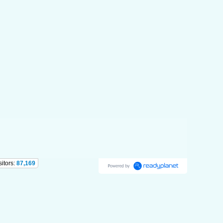
sitors:
87,169